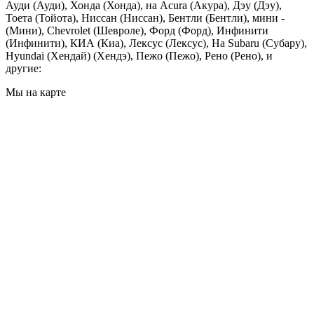
Ауди (Ауди), Хонда (Хонда), на Acura (Акура), Дэу (Дэу),
Тоета (Тойота), Ниссан (Ниссан), Бентли (Бентли), мини -
(Мини), Сhevrolet (Шевроле), Форд (Форд), Инфинити
(Инфинити), КИА (Киа), Лексус (Лексус), На Subaru (Субару),
Hyundai (Хендай) (Хендэ), Пежо (Пежо), Рено (Рено), и
другие:
Мы на карте